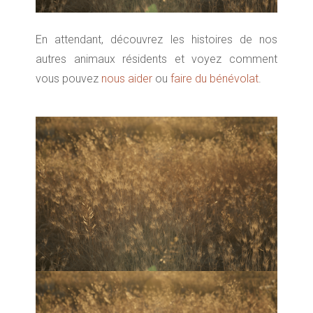
En attendant, découvrez les histoires de nos
autres animaux résidents et voyez comment
vous pouvez
nous aider
ou
faire du bénévolat
.