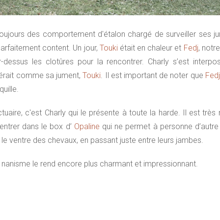
 a toujours des comportement d'étalon chargé de surveiller ses 
parfaitement content. Un jour,
Touki
était en chaleur et
Fedj
, notr
r-dessus les clotûres pour la rencontrer. Charly s’est interpo
idérait comme sa jument,
Touki
. Il est important de noter que
Fedj
quille.
tuaire, c'est Charly qui le présente à toute la harde. Il est tre
r entrer dans le box d’
Opaline
qui ne permet à personne d’autre d
 le ventre des chevaux, en passant juste entre leurs jambes.
son nanisme le rend encore plus charmant et impressionnant.