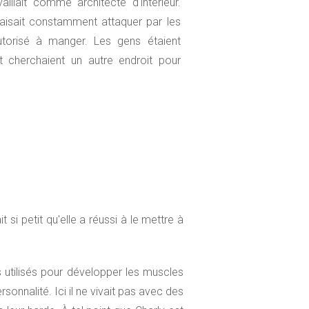
aillait comme architecte d'intérieur.
 faisait constamment attaquer par les
torisé à manger. Les gens étaient
 et cherchaient un autre endroit pour
si petit qu'elle a réussi à le mettre à
 utilisés pour développer les muscles
sonnalité. Ici il ne vivait pas avec des